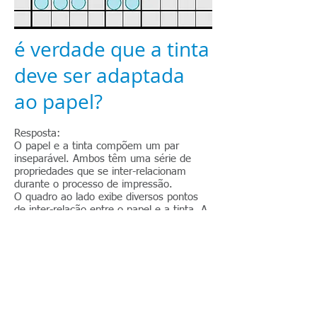
é verdade que a tinta
deve ser adaptada
ao papel?
Resposta:
O papel e a tinta compõem um par
inseparável. Ambos têm uma série de
propriedades que se inter-relacionam
durante o processo de impressão.
O quadro ao lado exibe diversos pontos
de inter-relação entre o papel e a tinta. A
alteração de uma delas implica na
necessidade de adaptação do outro.
O papel, uma vez fabricado, não pode ser
alterado. A tinta, por outro lado, pode ser
ligeiramente adaptada às diferentes
propriedades do papel, embora não se
recomende alterar a tinta sem a
orientação do seu fabricante.