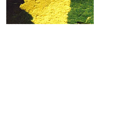
Treinamento: Módulo 5
Inter-relacionamento tinta-papel
Objetivo:
Analisar as funções de interação entre o
papel e a tinta durante a impressão com
o propósito de orientar a melhor escolha e
evitar problemas.
Carga Horária: 10 horas.