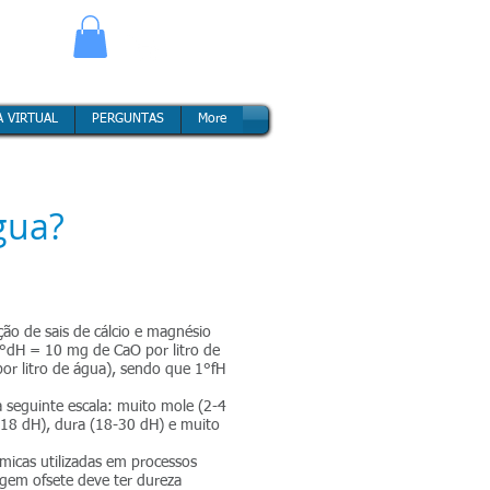
A VIRTUAL
A VIRTUAL
A VIRTUAL
A VIRTUAL
PERGUNTAS
PERGUNTAS
PERGUNTAS
PERGUNTAS
More
More
More
More
gua?
ção de sais de cálcio e magnésio
°dH = 10 mg de CaO por litro de
or litro de água), sendo que 1°fH
à seguinte escala: muito mole (2-4
-18 dH), dura (18-30 dH) e muito
icas utilizadas em processos
agem ofsete deve ter dureza