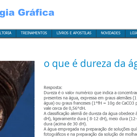
gia Gráfica
LTORIA
LTORIA
LTORIA
LTORIA
TREINAMENTOS
TREINAMENTOS
TREINAMENTOS
TREINAMENTOS
LIVROS E APOSTILAS
LIVROS E APOSTILAS
LIVROS E APOSTILAS
LIVROS E APOSTILAS
NOVIDADES
NOVIDADES
NOVIDADES
NOVIDADES
LOJ
LOJ
LOJ
LOJ
o que é dureza da á
Resposta:
Dureza é o valor numérico que indica a concentra
presentes na água, expressa em graus alemães (1
água) ou graus franceses (1°fH = 10g de CaCO3 p
vale cerca de 0,56°dH.
A classificação alemã de dureza da água obedece 
dH), ligeiramente dura ( 8-12 dH), meio dura (12
dura (acima de 30 dH).
A água empregada na preparação de soluções quím
fotográficos e na preparação da solução de molh