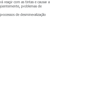
á reagir com as tintas e causar a
eqüentemente, problemas de
 processos de desmineralização
iáveis do processo ofsete
voltar perguntas & respostas