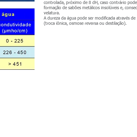
controlada, próximo de 8 dH, caso contrário poder
formação de sabões metálicos insolúveis e, cons
velatura.
A dureza da água pode ser modificada através de
(troca iônica, osmose reversa ou destilação).
quer saber mais? compre o livro Var
voltar solução de molhagem
os reservados.