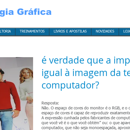
gia Gráfica
LTORIA
LTORIA
LTORIA
LTORIA
TREINAMENTOS
TREINAMENTOS
TREINAMENTOS
TREINAMENTOS
LIVROS E APOSTILAS
LIVROS E APOSTILAS
LIVROS E APOSTILAS
LIVROS E APOSTILAS
NOVIDADES
NOVIDADES
NOVIDADES
NOVIDADES
LOJ
LOJ
LOJ
LOJ
é verdade que a imp
igual à imagem da t
computador?
Resposta:
Não. O espaço de cores do monitor é o RGB, e 
espaço de cores é capaz de reproduzir exatamente 
A expressão cunhada pelos fabricantes de compu
que você vê é o que você obtém” ou: o que apar
computador, que não seja monoespaçada, aprox