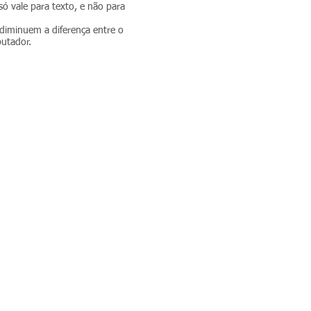
 só vale para texto, e não para
diminuem a diferença entre o
putador.
áveis do processo ofsete
voltar perguntas & respostas