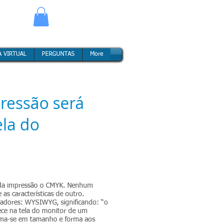
A VIRTUAL
A VIRTUAL
A VIRTUAL
A VIRTUAL
PERGUNTAS
PERGUNTAS
PERGUNTAS
PERGUNTAS
More
More
More
More
ressão será
ela do
o da impressão o CMYK. Nenhum
as características de outro.
tadores: WYSIWYG, significando: “o
ece na tela do monitor de um
ima-se em tamanho e forma aos