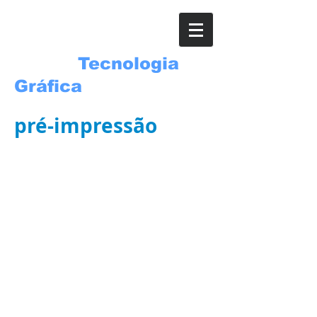
ROSSI
Tecnologia
Gráfica
pré-impressão
[01] O que é calibragem de um equipamento?
[02] O que significa compressão tonal?
[03] O que é reticulagem estocástica?
[04] É possível imprimir em tricromia e obter o mesmo resul
[05] O que é velocidade de um filme fotográfico?
[06] Como conseguir efeito tridimensional na impressão?